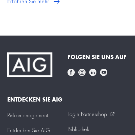
Erfahren Sie mehr
FOLGEN SIE UNS AUF
ENTDECKEN SIE AIG
Login Partnershop
Riskomanagement
external_link
Bibliothek
Entdecken Sie AIG