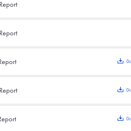
Report
Report
Report
Do
Report
Do
Report
Do