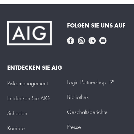
FOLGEN SIE UNS AUF
ENTDECKEN SIE AIG
Login Partnershop
Riskomanagement
external_link
Bibliothek
Entdecken Sie AIG
Geschäftsberichte
Schaden
Presse
Karriere